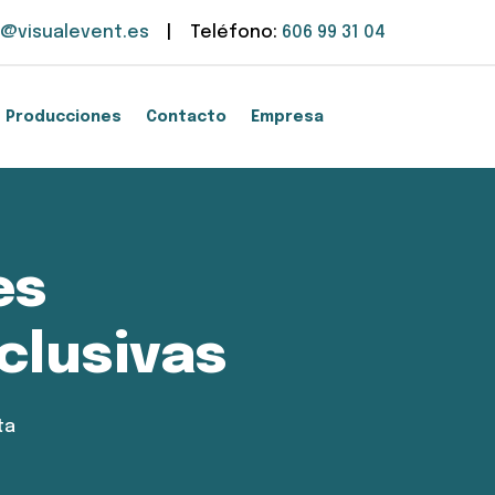
o@visualevent.es
| Teléfono:
606 99 31 04
Producciones
Contacto
Empresa
es
clusivas
ta