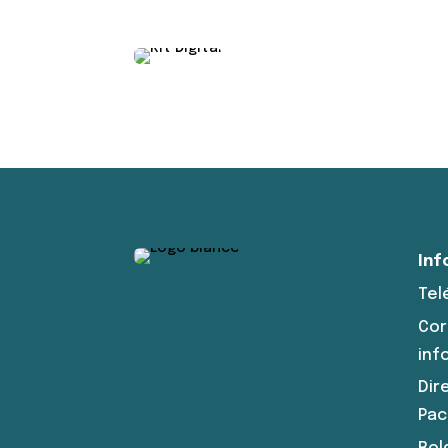
Inf
Tel
Cor
inf
Dir
Pac