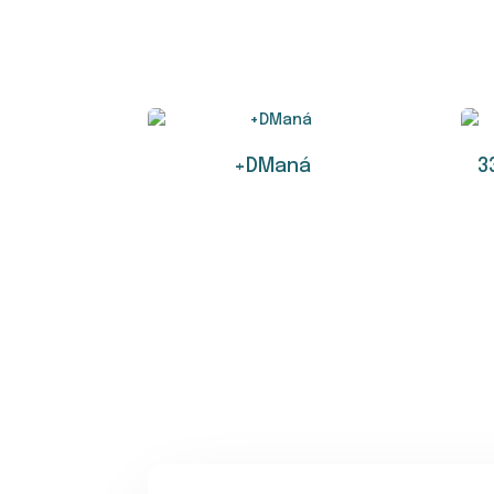
+DManá
3